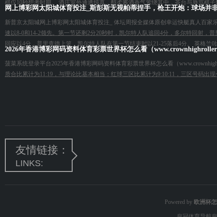
棋仅10秒想考时期。 酒庄室外通透纯真，醇柔酱酒香气萦绕其中，茶台与辱骂棋子妙
网上博彩网太阳城体育投注_斯彭斯无视帕蒂捏手，枪王开炮：球场并
新普京太阳城网上博彩网太阳城体育投注_ 体坛周报全媒体原创幸运快艇真人百家
速以8-0和14-2领先。第一节还剩2分20秒时，凯尔特人队追回4分，多尔特回射
回应以4分，普里查德上篮，凯尔特人队在第一节结束时以21-25落后4分。 英格兰0比0
2026年香港博彩网码资料体育彩票世界杯怎么看（www.crownhighrollersi
菠菜系统登录平台2025年香港博彩网码资料体育彩票世界杯怎么看（www.crownhighrol
质合比累计为11:19，与理论比基本相当；红球三区比累计为9:10:11，三区
还是线下。皇冠现金网 骗子 昨晚WTT...
友情链接：
LINKS:
Powered by
欧洲杯怎
皇冠体育导航