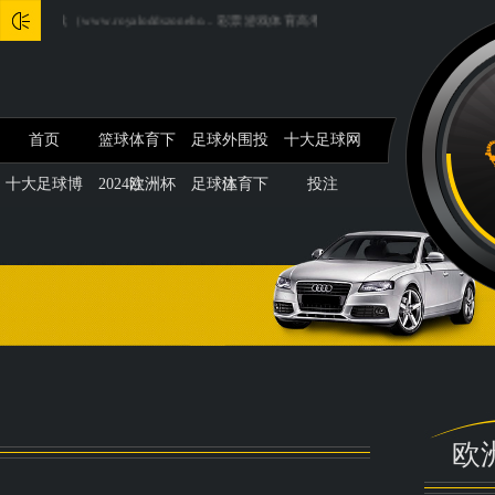
载（www.royaloddszoneho...
彩票游戏体育高考成绩计算器app | 实习考核拍科比遗
首页
篮球体育下
足球外围投
十大足球网
十大足球博
2024欧洲杯
注
足球体育下
注
投注
彩
足球下注
注
欧