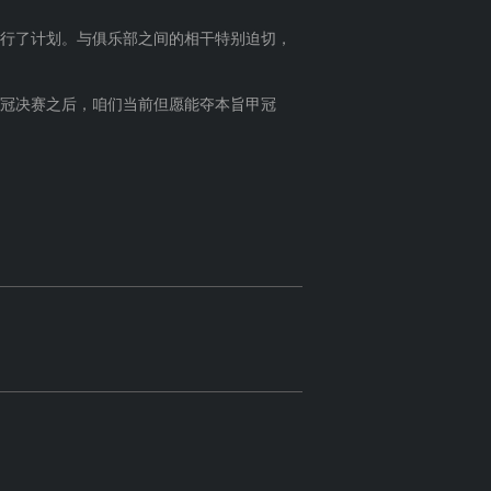
行了计划。与俱乐部之间的相干特别迫切，
冠决赛之后，咱们当前但愿能夺本旨甲冠