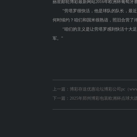
丽星邮轮博彩最新网站2016年欧洲杯葡萄牙赛程
“劳塔罗很快活，他是球队的队长，最近有
何时续约？咱们和国米很熟谙，照旧合营了许
“咱们的主义是让劳塔罗感到快活十大足球
军。”
上一篇：
博彩存送优惠论坛博彩公司pc（www.crown
下一篇：
2025年郑州博彩包装欧洲杯点球大战201