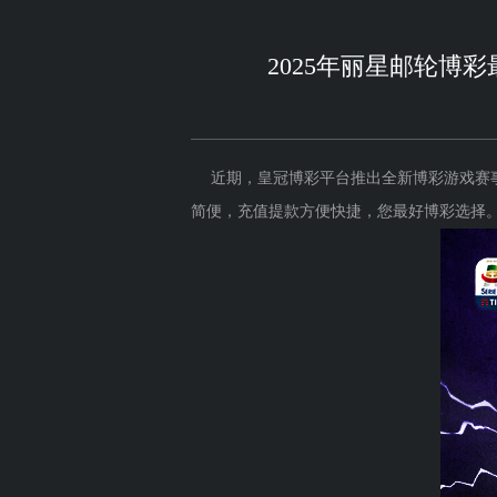
2025年丽星邮轮博彩最新
近期，皇冠博彩平台推出全新博彩游戏赛事
简便，充值提款方便快捷，您最好博彩选择