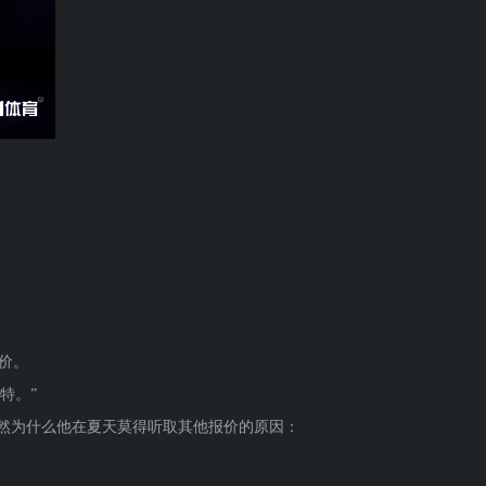
价。
特。”
然为什么他在夏天莫得听取其他报价的原因：