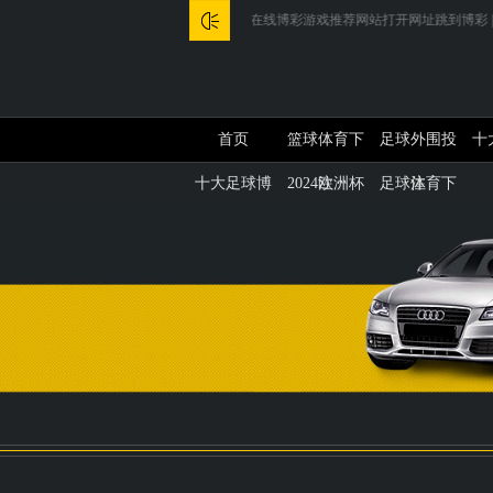
网（www.digitalmagz.com）...
在线博彩游戏推荐网站打开网址跳到博彩 | 一朝爆发
首页
篮球体育下
足球外围投
十
十大足球博
2024欧洲杯
注
足球体育下
注
彩
足球下注
注