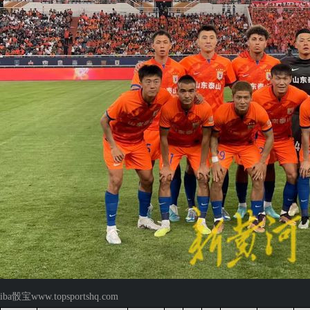
iba骰宝www.topsportshq.com