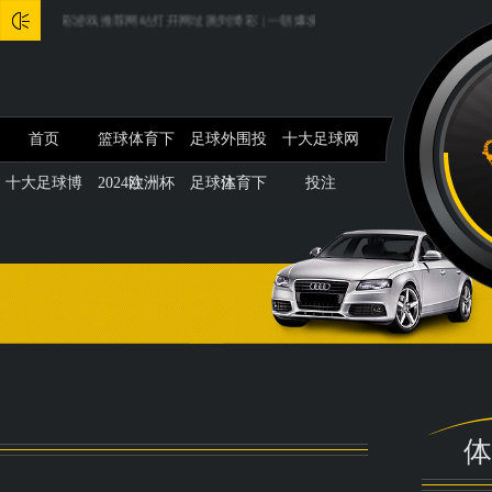
线博彩游戏推荐网站打开网址跳到博彩 | 一朝爆发起来, 让东谈主感到可怕的三个...
亚星
首页
篮球体育下
足球外围投
十大足球网
十大足球博
2024欧洲杯
注
足球体育下
注
投注
彩
足球下注
注
体