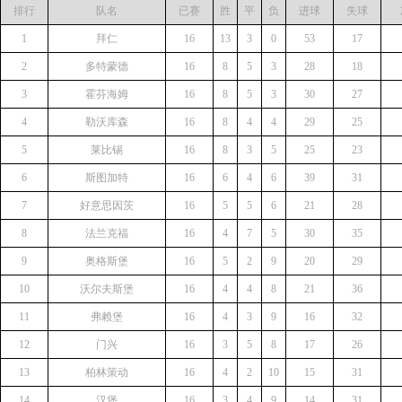
排行
队名
已赛
胜
平
负
进球
失球
1
拜仁
16
13
3
0
53
17
2
多特蒙德
16
8
5
3
28
18
3
霍芬海姆
16
8
5
3
30
27
4
勒沃库森
16
8
4
4
29
25
5
莱比锡
16
8
3
5
25
23
6
斯图加特
16
6
4
6
39
31
7
好意思因茨
16
5
5
6
21
28
8
法兰克福
16
4
7
5
30
35
9
奥格斯堡
16
5
2
9
20
29
10
沃尔夫斯堡
16
4
4
8
21
36
11
弗赖堡
16
4
3
9
16
32
12
门兴
16
3
5
8
17
26
13
柏林策动
16
4
2
10
15
31
14
汉堡
16
3
4
9
14
31