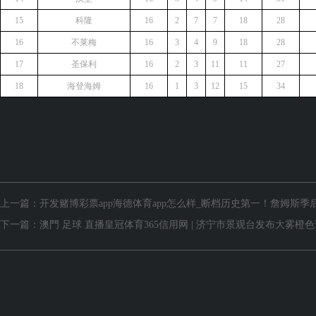
15
科隆
16
2
7
7
18
28
16
不莱梅
16
3
4
9
18
28
17
圣保利
16
2
3
11
11
27
18
海登海姆
16
1
3
12
15
34
上一篇：
开发赌博彩票app海德体育app怎么样_断档历史第一！詹姆斯季后
下一篇：
澳門 足球 直播皇冠体育365信用网 | 济宁市景观台发布大雾橙