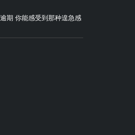
3逾期 你能感受到那种遑急感