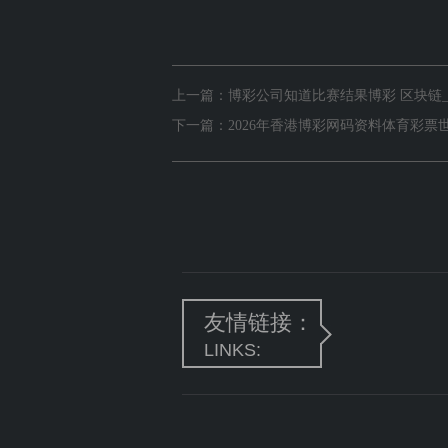
上一篇：
博彩公司知道比赛结果博彩 区块链
下一篇：
2026年香港博彩网码资料体育彩票世界杯怎么看
友情链接：
LINKS: