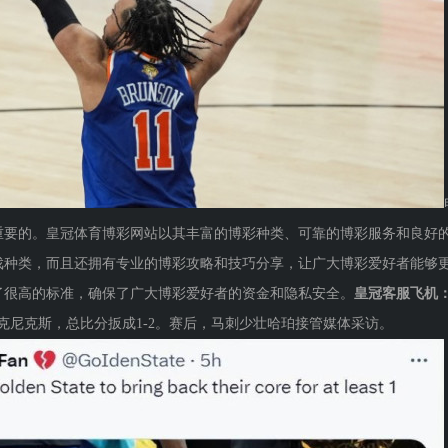
重要的。皇冠体育博彩网站以其丰富的博彩种类、可靠的博彩服务和良好
戏种类，而且还拥有专业的博彩攻略和技巧分享，让广大博彩爱好者能够
了很高的标准，确保了广大博彩爱好者的资金和隐私安全。
皇冠客服飞机：@
11力克尼克斯，总比分扳成1-2。赛后，马刺少壮哈珀接管媒体采访。