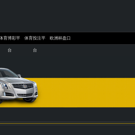
育平台_草根老婆刘亮白鸽刚走红就仳离, 如今的他们...
太阳城集团官网网址贵州省体育
体育博彩平
体育投注平
欧洲杯盘口
台
台