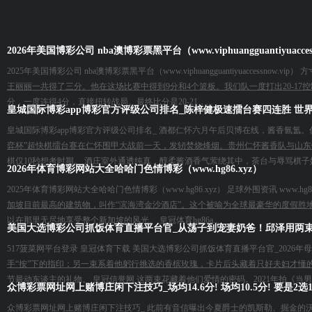
2026年美国博彩公司 nba澳博彩票黑平台（www.viphuangguantiyuaccess
2025年美国博彩公司 nba澳博彩票黑平台（www.viphuangguantiyuacc
王丽丽一共得了三分。他在这场比赛中得到9分和4个篮板。我们队一度打出20-1
分，一度连得4分，直接扭转战局。最终比分是20-21，...
皇城国际博彩app博彩官方评级公司排名_陈梓健极速擂台赛四连胜 世
皇城国际博彩app博彩官方评级公司排名_ 酒都仁怀六月午后贝博在线，酱香氤氲。
弈杯”超快棋擂台赛在仁怀围甲大战前一天，发轫焚烧烽烟。贵州仁怀酱香队与山
棋仅10秒想考时期。 酒庄室外通透纯真，醇柔酱酒香气萦绕其中，茶台与辱骂棋子妙
2026年体育博彩网站大全哈哈门色情博彩（www.hg86.xyz）
2025年体育博彩网站大全哈哈门色情博彩（www.hg86.xyz） 足球外围资讯 www.h
加坡目前最高的建筑物，叫作“滨海湾金沙酒店”。这个被喻为全球最豪华的度假胜
以在那里无尽地享受整个新加坡的风光。 皇冠体育hg86a...
美国大选博彩公司抓饭体育直播平台官_从荡子到宠妻奶爸！邱泽用两
517菠菜网平台登录 皇冠体育下载 美国大选博彩公司抓饭体育直播平台官_2026
手“按”下的指印；另一束系着他躬行挑选的香槟玫瑰，卡片后头藏着只好夫妇才懂
节最动东谈主的礼物。 皇冠信誉网 这两束花藏着他们爱情的密码。2021年拍《当男东
众博彩票网址网上赌博庄闲下注技巧_场均14.6分! 场均10.5分! 要是2
众博彩票网址网上赌博庄闲下注技巧_ 此前有音信曝出今夏爵士的凯斯勒、掘金的