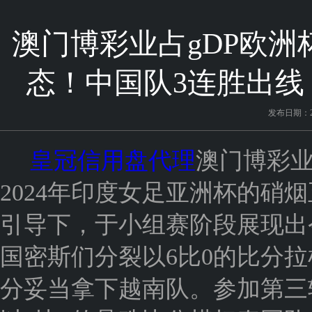
澳门博彩业占gDP欧洲
态！中国队3连胜出线
发布日期：20
皇冠信用盘代理
澳门博彩业
2024年印度女足亚洲杯的硝
引导下，于小组赛阶段展现出
国密斯们分裂以6比0的比分拉
分妥当拿下越南队。参加第三