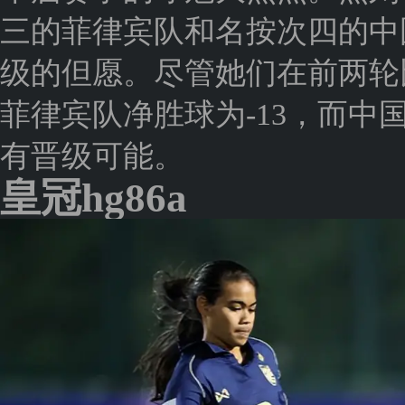
三的菲律宾队和名按次四的中
级的但愿。尽管她们在前两轮
菲律宾队净胜球为-13，而中
有晋级可能。
皇冠hg86a