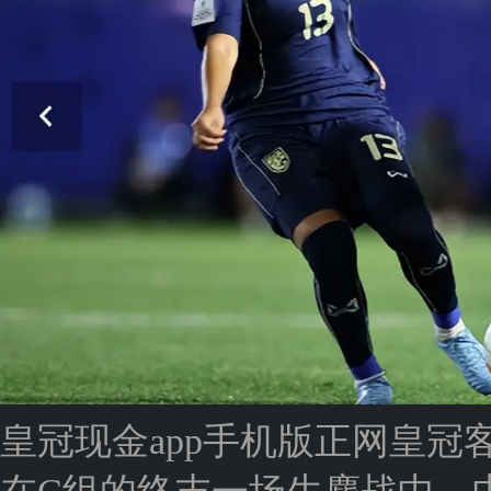
皇冠现金app手机版正网皇冠客服