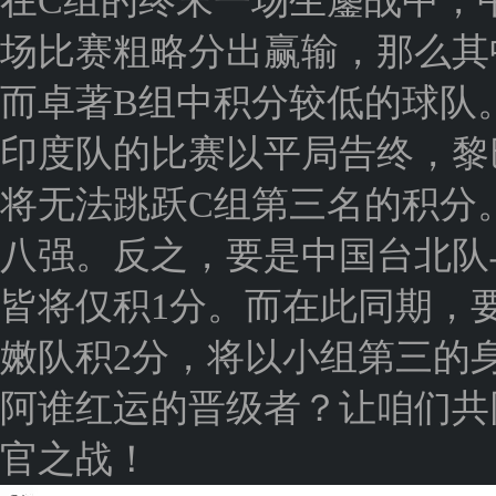
在C组的终末一场生鏖战中，
场比赛粗略分出赢输，那么其
而卓著B组中积分较低的球队
印度队的比赛以平局告终，黎
将无法跳跃C组第三名的积分
八强。反之，要是中国台北队
皆将仅积1分。而在此同期，
嫩队积2分，将以小组第三的
阿谁红运的晋级者？让咱们共
官之战！