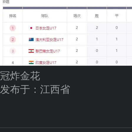
冠炸金花
发布于：江西省