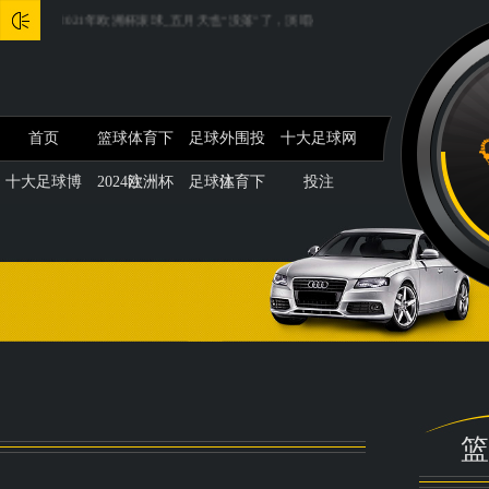
骰宝2021年欧洲杯滚球_五月天也“没落”了，演唱会票卖不完，疑因假唱风...
皇冠车子
首页
篮球体育下
足球外围投
十大足球网
十大足球博
2024欧洲杯
注
足球体育下
注
投注
彩
足球下注
注
篮