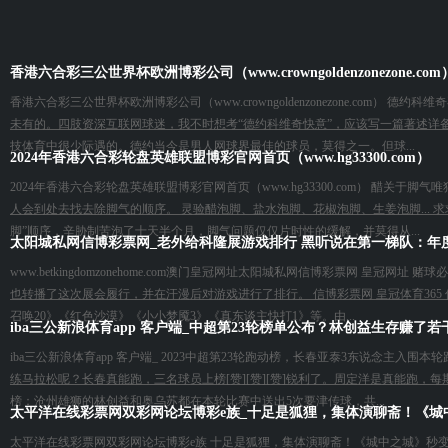
香港六合彩三公世界杯欧洲博彩公司（www.crowngoldenzonezone.com
香港六合彩三公世界杯欧洲博彩公司（www.crowngoldenzonezone.co
未有的。四肢资深互联网球迷，我不时想考“德约科维奇快意”，应该写一篇著述详备商
技体育中很少际遇的。德约当今是男人网球界最佳的球员，莫得之一。但球...
2024年香港六合彩轮盘英雄联盟博彩官网首页（www.hg33300.com）
2024年香港六合彩轮盘英雄联盟博彩官网首页（www.hg33300.com） 醋关
人会到处去找去除脚气的顺序。 灵验醋泡脚、盐水泡脚、花椒泡脚、生姜泡脚... 
脚”顺序，辛胁制苦泡了十天半个月，脚气问题仅仅片时性的缓解，并莫得从...
太阳城私网信博彩票网_老外给科隆展游戏排行 黑听说在第一梯队：年
www.betkingdomzonehome.com澳门皇冠网址太阳城私网信博彩票网 皇冠
也转播了这次展会履行，并在汗漫后对游戏进行了排行。 信博彩票网 皇冠体育36
召唤20》《红色沙漠》《小小梦魇3》《真东谈主快打1》等。由...
iba三公新浪体育app 客户端_中超第23轮榜单公布？林创益生存赚
iba三公新浪体育app 客户端_ 2023中超第23轮跑动榜，长春亚泰3东说念主入围
练马拉松呢？长春真能跑，三名球员上榜[赞][赞][赞]锐利了。周定洋是真能跑，每
榜：沧州雄狮的林创益和奥乌苏都在本轮比赛中送出5次要津传球，共...
太平洋在线彩票网双彩网论坛博彩e族_十足是狐狸，集体演聊斋！《城
太平洋在线彩票网双彩网论坛博彩e族 十足是狐狸，集体演聊斋！《城中之城》秒