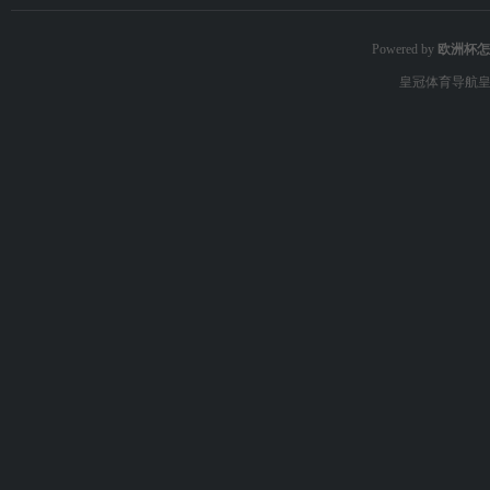
Powered by
欧洲杯怎
皇冠体育导航