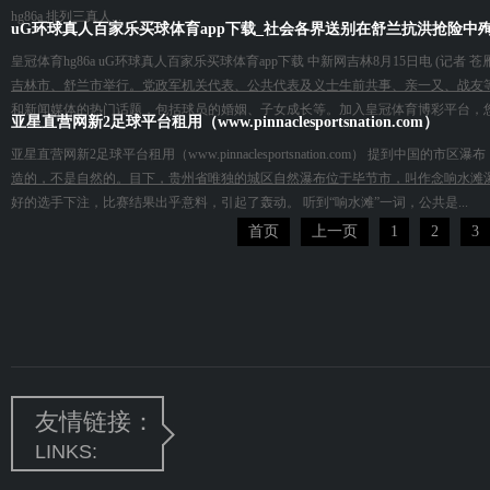
hg86a 排列三真人...
uG环球真人百家乐买球体育app下载_社会各界送别在舒兰抗洪抢险中
皇冠体育hg86a uG环球真人百家乐买球体育app下载 中新网吉林8月15日电 (
吉林市、舒兰市举行。党政军机关代表、公共代表及义士生前共事、亲一又、战友
和新闻媒体的热门话题，包括球员的婚姻、子女成长等。加入皇冠体育博彩平台，您将
亚星直营网新2足球平台租用（www.pinnaclesportsnation.com）
亚星直营网新2足球平台租用（www.pinnaclesportsnation.com）
造的，不是自然的。目下，贵州省唯独的城区自然瀑布位于毕节市，叫作念响水滩
好的选手下注，比赛结果出乎意料，引起了轰动。 听到“响水滩”一词，公共是...
首页
上一页
1
2
3
友情链接：
LINKS: