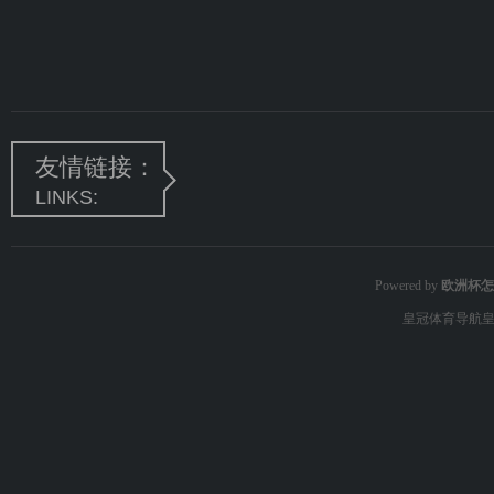
友情链接：
LINKS:
Powered by
欧洲杯怎
皇冠体育导航