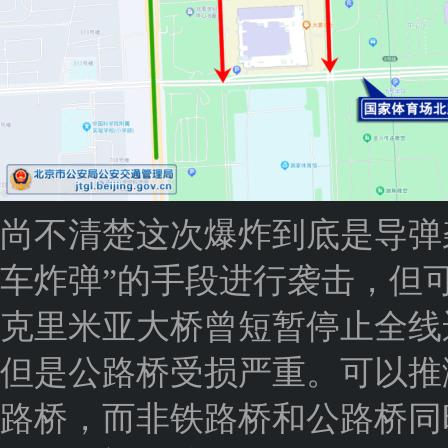
尚不清楚这次爆炸到底是导弹
车炸弹”的手段进行袭击，但
克里米亚大桥曾短暂停止全线
但是公路桥受损严重。可以推
路桥，而非铁路桥和公路桥同