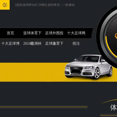
博彩游戏推荐网站打开网址跳到博彩 | 一朝爆发起来, 让东谈主感到可怕的三个...
亚星骰
首页
篮球体育下
足球外围投
十大足球网
十大足球博
2024欧洲杯
注
足球体育下
注
投注
彩
足球下注
注
体