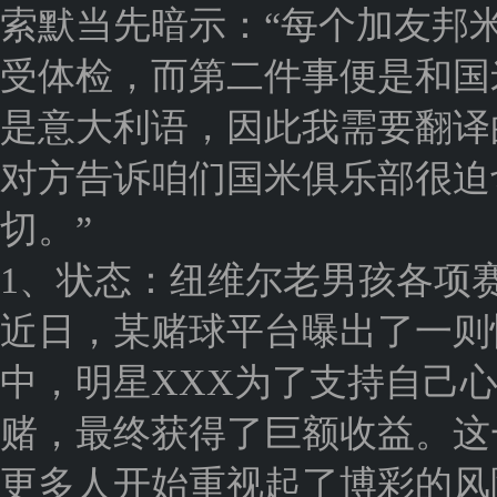
索默当先暗示：“每个加友邦
受体检，而第二件事便是和国
是意大利语，因此我需要翻译
对方告诉咱们国米俱乐部很迫
切。”
1、状态：纽维尔老男孩各项
近日，某赌球平台曝出了一则
中，明星XXX为了支持自己
赌，最终获得了巨额收益。这
更多人开始重视起了博彩的风