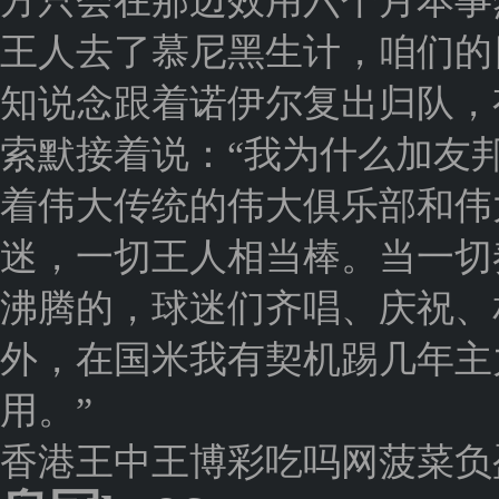
方只会在那边效用六个月本事
王人去了慕尼黑生计，咱们的
知说念跟着诺伊尔复出归队，
索默接着说：“我为什么加友
着伟大传统的伟大俱乐部和伟
迷，一切王人相当棒。当一切
沸腾的，球迷们齐唱、庆祝、
外，在国米我有契机踢几年主
用。”
香港王中王博彩吃吗网菠菜负