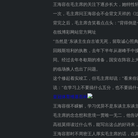
王海容在毛主席的关注下逐步长大，她特性轩
一次，毛主席问王海容会不会背文天祥的《
背完之后，毛主席含笑着点点头：“背得倒是
在线博彩网站官方网址
“当然是‘东谈主生自古谁无死，留取诚心照
回顾斯坦利的执教，去年下半年从谢峰手中
同。经过去年冬歇期的准备，国安在阵容上
的临场换人也出了问题。
这个修起着实竣工，但毛主席却说：“看来你
说：“在学习上不要搞什么五分，也不要搞什
皇冠体育维基百科
王海容很不睬解，学习优异不是东谈主东谈
毛主席的念念想和意境一贯唯一无二，他告诉
高祖莫得读过什么书，能写出这么的好诗来，
王海容那时不周密王人厚实毛主席的话，在