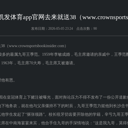
育app官网去来就送38（www.crownsportsboo
发布日期：2026-05-05 23:24 点击次数：90
rownsportsbookinsider.com）
多的最属九哥王季范。1959年李敏成婚，毛主席邀请的亲戚中，王季范配
963年，毛主席70大寿，毛主席又被邀请。
对他有恩。
动员因在皇冠体育上下赌注被曝光，面对舆论压力不得不发布了一份公开道歉
他下地务农，就在他与父亲僵持不下的时辰，九哥王季范力挺他到长沙念
他与其他学生发起了“驱张领路”。校长咬牙切齿要开除他的学籍，辛亏九哥
席在中南海宴宴来宾，他合手住九哥的手深情地说：“这是我九哥，莫得