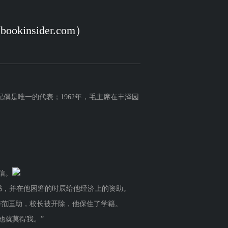
kinsider.com）
偶是唯一的代表；1962年，毛主席在丰泽园
信。
书，并在他困窘的时辰给他经济上的资助。
王季范匡助，校长被开除，他保住了学籍。
他就莫得我。”