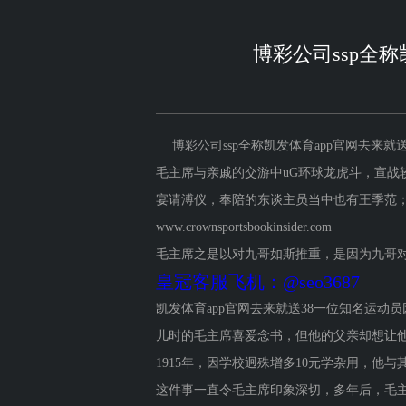
博彩公司ssp全称凯发体
博彩公司ssp全称凯发体育app官网去来就送38（www.c
毛主席与亲戚的交游中uG环球龙虎斗，宣战较
宴请溥仪，奉陪的东谈主员当中也有王季范；1
www.crownsportsbookinsider.com
毛主席之是以对九哥如斯推重，是因为九哥
皇冠客服飞机：@seo3687
凯发体育app官网去来就送38一位知名运
儿时的毛主席喜爱念书，但他的父亲却想让
1915年，因学校迥殊增多10元学杂用，
这件事一直令毛主席印象深切，多年后，毛主