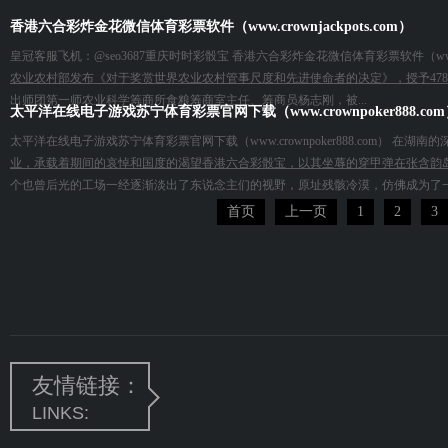
香港六合彩炸金花微信体育彩票软件（www.crownjackpots.com）
皇冠客服飞机：@seo3687重庆时时彩骰宝 香港六合彩炸金花微信体育彩票软件（www.c
农业农村部发布《对于奖赏世界农业农村管事尺度和先进使命者的决定》，授予478
出师团第一师农业科学筹商所食粮筹商室主任、筹商员杨志刚，被...
太平洋在线电子游戏苏宁体育彩票官网下载（www.crownpoker888.co
太平洋在线电子游戏苏宁体育彩票官网下载（www.crownpoker888.com）
业，承载着期间的哀悼和国度的渴望香港六合彩骰宝，以其坐蓐的穿甲弹在张含韵
个也曾后光的工场一经逐渐淡出了东说念主们的视野，原址残骸冷漠，仿佛成为了一个
首页
上一页
1
2
3
友情链接：
LINKS: