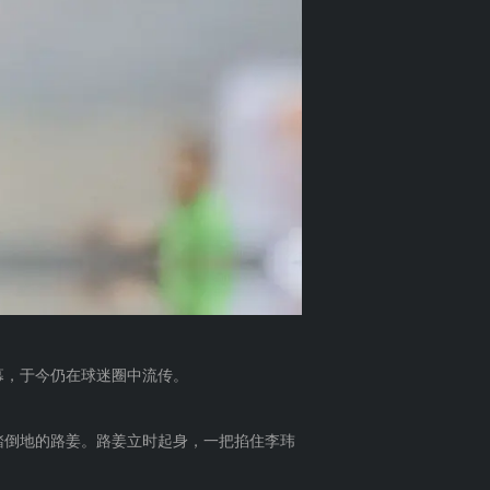
幕，于今仍在球迷圈中流传。
踩踏倒地的路姜。路姜立时起身，一把掐住李玮