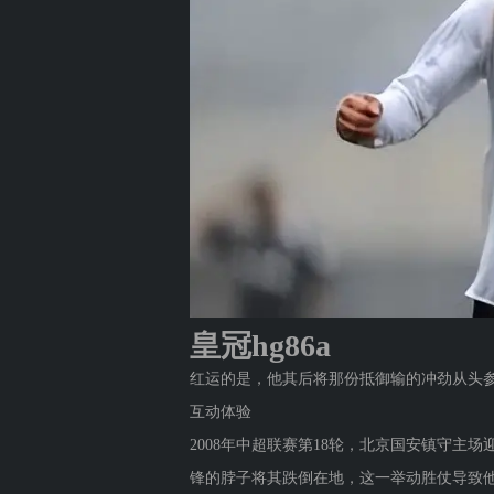
皇冠hg86a
红运的是，他其后将那份抵御输的冲劲从头参
互动体验
2008年中超联赛第18轮，北京国安镇守
锋的脖子将其跌倒在地，这一举动胜仗导致他