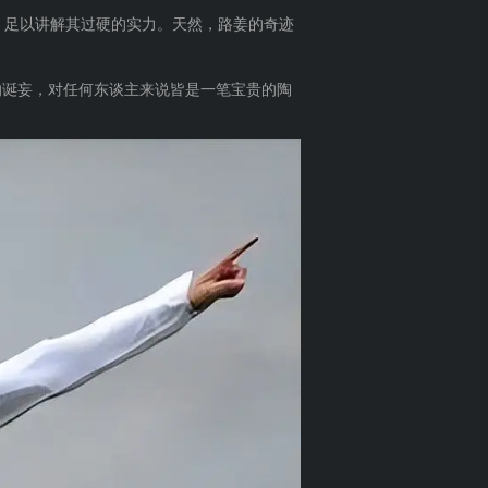
，足以讲解其过硬的实力。天然，路姜的奇迹
的诞妄，对任何东谈主来说皆是一笔宝贵的陶