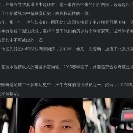
火，并最终导致其退出中超联赛。这一事件所带来的四百四病，远远超出
，于今仍被视为中超联赛历史上极具标记性的一页。
09年。那一年，他与队友们一同匡助北京国安捧起了中超联赛冠军奖杯，
轮以一场生效驯服了浙江绿城，赢得了属于他们的历史首个联赛冠军。诚然路
然是其中不可或缺的一员。
。他当先转投中甲球队湖南湘涛，2013年，他又一次变动，加盟了北京八
竞技水温情收入的落差不言而谕。2015赛季罢了，路姜追究告别奇迹足坛
国奇迹足球二十多年历史中，汗牛充栋的退役球员之一。然而，2017年
院罗致救治。