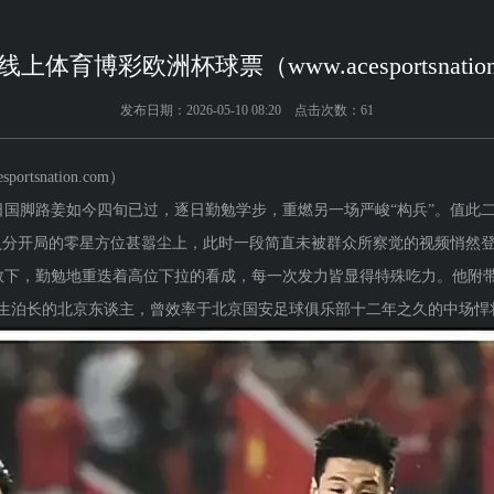
年线上体育博彩欧洲杯球票（www.acesportsnation
发布日期：2026-05-10 08:20 点击次数：61
snation.com）
国脚路姜如今四旬已过，逐日勤勉学步，重燃另一场严峻“构兵”。值此
负分开局的零星方位甚嚣尘上，此时一段简直未被群众所察觉的视频悄然
救下，勤勉地重迭着高位下拉的看成，每一次发力皆显得特殊吃力。他附带
村生泊长的北京东谈主，曾效率于北京国安足球俱乐部十二年之久的中场悍