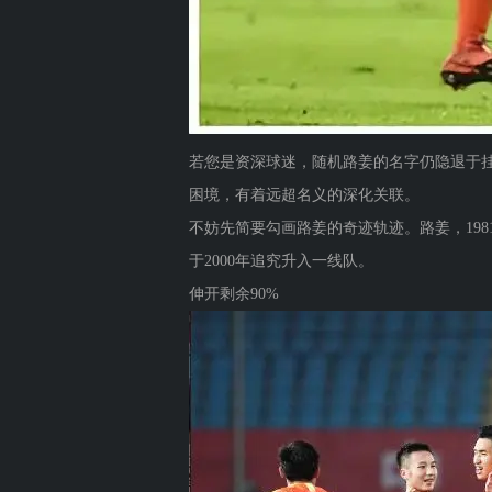
若您是资深球迷，随机路姜的名字仍隐退于
困境，有着远超名义的深化关联。
不妨先简要勾画路姜的奇迹轨迹。路姜，1981
于2000年追究升入一线队。
伸开剩余90%