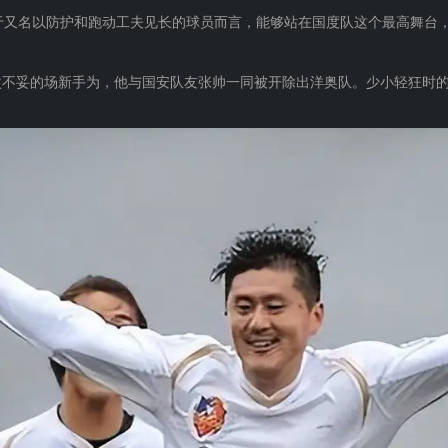
于又名以防护和跑动工夫见长的球员而言，能够站在国度队这个最高舞台
因一次不妥的场新手为，他与国安队友张帅一同被开除出洋奥队。少小轻狂时