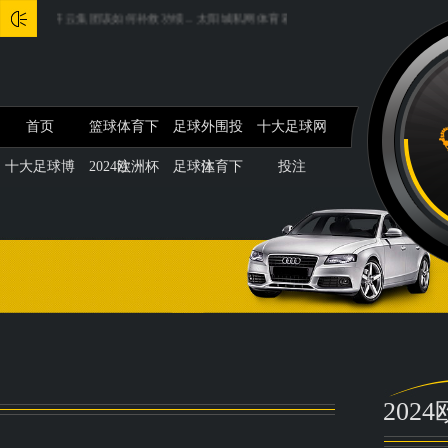
被炒 开云集团该如何补救功绩...
太阳城私网体育彩票竞彩足球_市九届东谈主大常委会
首页
篮球体育下
足球外围投
十大足球网
十大足球博
2024欧洲杯
注
足球体育下
注
投注
彩
足球下注
注
202