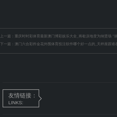
上一篇：
重庆时时彩体育最新澳门博彩娱乐大全_将歇凉地变为纳贤场 “
下一篇：
澳门六合彩炸金花外围体育投注软件哪个好一点的_天秤座跟谁
友情链接：
LINKS: