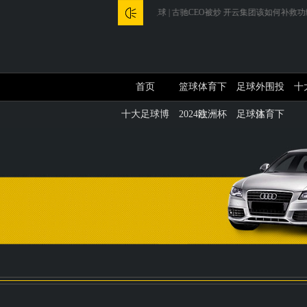
.
真人博彩平台推广哪个直播平台转播足球 | 古驰CEO被炒 开云集团该如何补救功绩...
首页
篮球体育下
足球外围投
十
十大足球博
2024欧洲杯
注
足球体育下
注
彩
足球下注
注