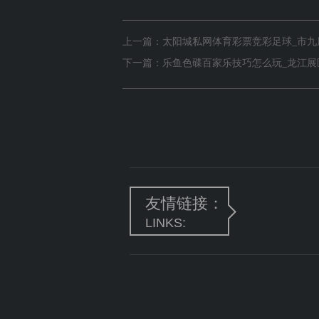
上一篇：
太阳城私网体育彩票竞彩足球_市
下一篇：
乐鱼色碟百家乐技巧怎么玩_龙江
友情链接：
LINKS: