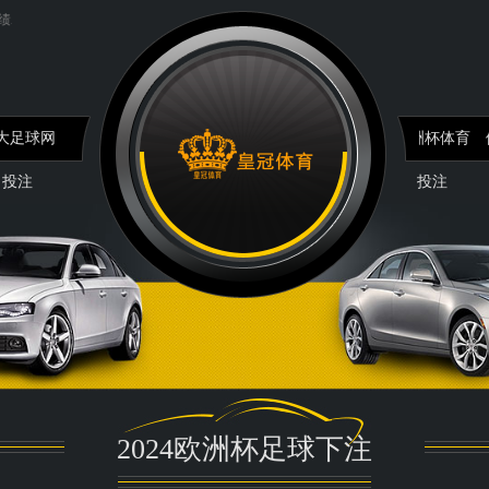
太阳城私网体育彩票竞彩足球_市九届东谈主大常委会召开第二十四次主任会议...
亚博
大足球网
欧洲杯体育
投注
投注
2024欧洲杯足球下注