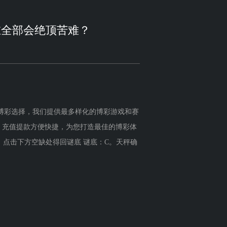
在全部会绝顶苦难？
的博彩选择，我们提供最多样化的博彩游戏和赛
，充值提款方便快捷，为您打造最佳的博彩体
 点击下方空缺处得回谜底 谜底：C。天秤确