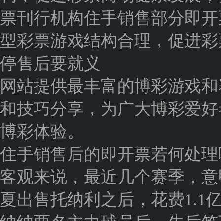
票刊行机构住手销售部分即开
型彩票游戏结构合理，促进彩
停售后要就义
网站提供最丰富的博彩游戏和
和技巧分享，为广大博彩爱好
博彩体验。
住手销售后的即开票若何处理
客观来说，最近几个赛季，意
夏出售托纳利之后，花费1.