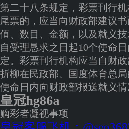
第二十八条规定，彩票刊行机
尾票的，应当向财政部建议书
值、数目、金额，以及就义技
自受理恳求之日起10个使命
定。彩票刊行机构应当自财政
折柳在民政部、国度体育总局
使命日内向财政部报送就义情
皇冠hg86a
购彩者凝视事项
皇冠客服飞机：@seo368