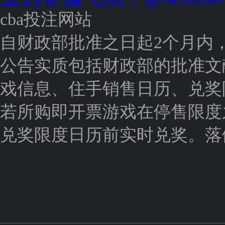
cba投注网站
自财政部批准之日起2个月内
公告实质包括财政部的批准文
戏信息、住手销售日历、兑奖
若所购即开票游戏在停售限度
兑奖限度日历前实时兑奖。落