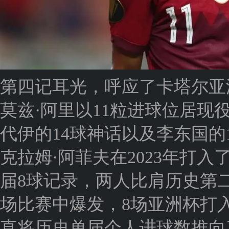
第四记耳光，呼应了卡塔尔亚
莫兹·阿里以11粒进球位居现
代伊的14球神话以及李东国的
克拉姆·阿菲夫在2023年打入
届8球记录，两人比肩历史第二
场比赛中爆发，8场亚洲杯打
直将历史单届个人进球数推向