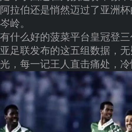
阿拉伯还是悄然迈过了亚洲杯
岑岭。
有什么好的菠菜平台皇冠登三
亚足联发布的这五组数据，无
光，每一记王人直击痛处，冷