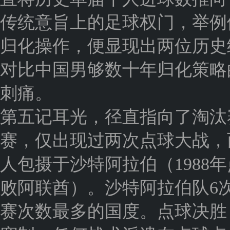
传统意旨上的足球权门，举例
归化操作，便显现出两位历史
对比中国男够数十年归化策略
刺痛。
第五记耳光，径直指向了淘汰
赛，仅出现过两次点球大战，
人包摄于沙特阿拉伯（1988年点
败阿联酋）。沙特阿拉伯队6
赛次数最多的国度。点球决胜