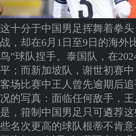
这十分于中国男足挥舞着拳头
战，却在6月1日至9日的海外
鸟”球队捏手。泰国队，在202
平；而新加坡队，谢世初赛中
客场比赛中王人曾先逾期后追
况的写真：面临任何敌手，王
是，箝制中国男足只可遴荐这
些名次更高的球队根蒂不肯意