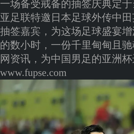
一场备受戒备的抽签庆典定于当
亚足联特邀日本足球外传中田
抽签嘉宾，为这场足球盛宴增
的数小时，一份千里甸甸且驰
网资讯，为中国男足的亚洲杯
www.fupse.com