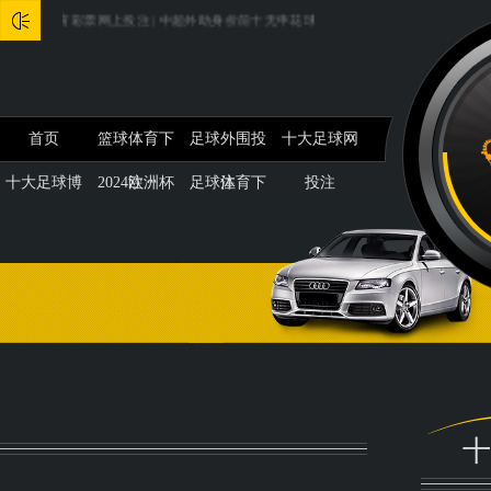
| 中超外助身价前十无申花球员，但球队仍居积...
火博体育官方网站app下载荣博彩票网可
首页
篮球体育下
足球外围投
十大足球网
十大足球博
2024欧洲杯
注
足球体育下
注
投注
彩
足球下注
注
十