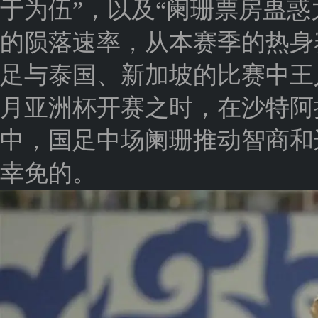
于为伍”，以及“阑珊票房蛊
的陨落速率，从本赛季的热身
足与泰国、新加坡的比赛中王
月亚洲杯开赛之时，在沙特阿
中，国足中场阑珊推动智商和
幸免的。