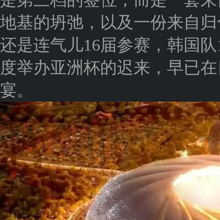
地基的坍弛，以及一份来自归
还是连气儿16届参赛，韩国队
度举办亚洲杯的迟来，早已在
宴。