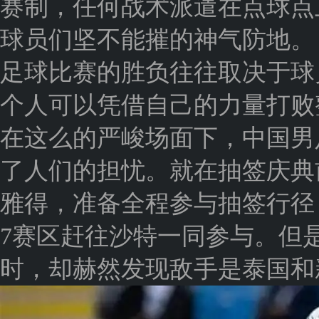
赛制，任何战术派遣在点球点
球员们坚不能摧的神气防地。
足球比赛的胜负往往取决于球
个人可以凭借自己的力量打败整个
在这么的严峻场面下，中国男
了人们的担忧。就在抽签庆典
雅得，准备全程参与抽签行径
7赛区赶往沙特一同参与。但
时，却赫然发现敌手是泰国和