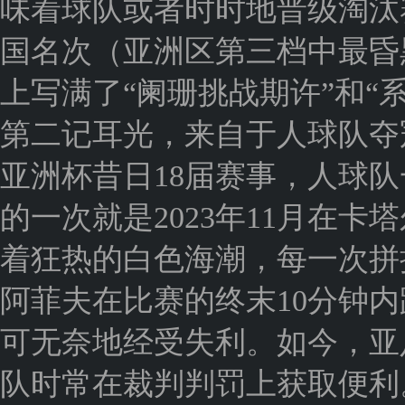
味着球队或者时时地晋级淘汰
国名次（亚洲区第三档中最昏
上写满了“阑珊挑战期许”和“
第二记耳光，来自于人球队夺
亚洲杯昔日18届赛事，人球
的一次就是2023年11月在卡
着狂热的白色海潮，每一次拼
阿菲夫在比赛的终末10分钟
可无奈地经受失利。如今，亚
队时常在裁判判罚上获取便利