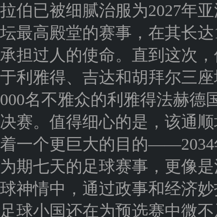
拉伯已被细腻治服为2027年
坛最高殿堂的赛事，在其长达
承担过人的使命。直到这次，
于利雅得、吉达和胡拜尔三座
000名不雅众的利雅得法赫
决赛。值得细心的是，该通顺
着一个更巨大的目的——203
为期七天的足球赛事，更像是
球神情中，通过政事和经济妙
足球小国还在为预选赛中微不