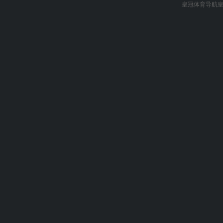
皇冠体育导航