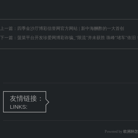
上一篇：
四季金沙厅博彩信誉网官方网站 | 新中海酬酢的一大首创
下一篇：
菠菜平台开发珍爱网博彩诈骗_“限流”并未获胜 珠峰“堵车”依
友情链接：
LINKS:
Powered by
欧洲杯怎