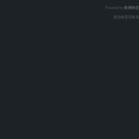
Powered by
欧洲杯怎
皇冠体育导航