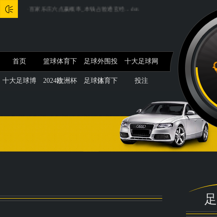
龙虎斗百家乐庄六点赢概率_本钱占验通玄经...
dota菠菜有哪些平台福利彩票与体育彩票（www.
首页
篮球体育下
足球外围投
十大足球网
十大足球博
2024欧洲杯
注
足球体育下
注
投注
彩
足球下注
注
足