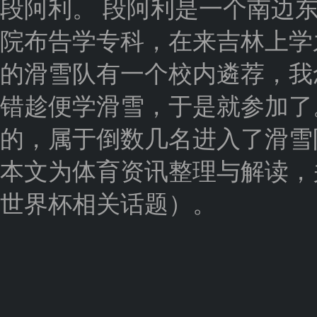
段阿利。 段阿利是一个南边东
院布告学专科，在来吉林上学
的滑雪队有一个校内遴荐，我
错趁便学滑雪，于是就参加了
的，属于倒数几名进入了滑雪队
本文为体育资讯整理与解读，关
世界杯相关话题）。