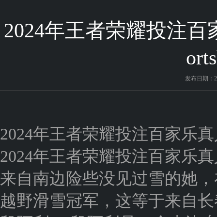
2024年王者荣耀投注百家乐
ort
发布日期：202
2024年王者荣耀投注百家乐真人真钱（w
2024年王者荣耀投注百家乐真人真钱（w
来自南边险些没见过雪的她，
越野滑雪冠军，这等于来自长