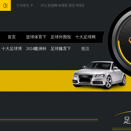
生子，...
开云彩票网体育彩票足球竞彩外围软件_田亮晒女儿近照，12岁亮仔五官硬
首页
篮球体育下
足球外围投
十大足球网
十大足球博
2024欧洲杯
注
足球体育下
注
投注
彩
足球下注
注
足