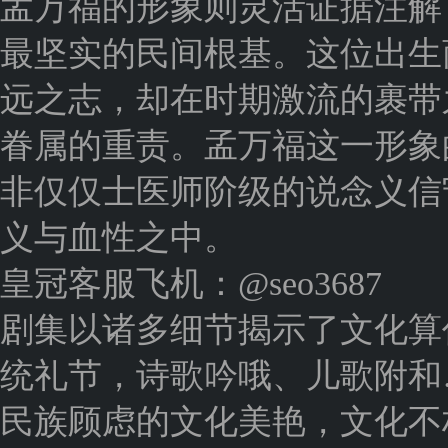
孟万福的形象则灵活证据注解
最坚实的民间根基。这位出生
远之志，却在时期激流的裹带
眷属的重责。孟万福这一形象
非仅仅士医师阶级的说念义信
义与血性之中。
皇冠客服飞机：@seo3687
剧集以诸多细节揭示了文化算
统礼节，诗歌吟哦、儿歌附和
民族顾虑的文化美艳，文化不