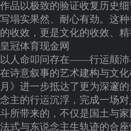
作品以极致的验证收复历史细
写塌实果然、耐心有劲。这种
的收效，更是文化的收效、精
皇冠体育现金网
以人命叩问存在——行运颠沛
在诗意叙事的艺术建构与文化
月》进一步抵达了更为深邃的
念主的行运沉浮，完成一场对
斗所带来的，不仅是国土与家
法式与东说念主生轨迹的合座