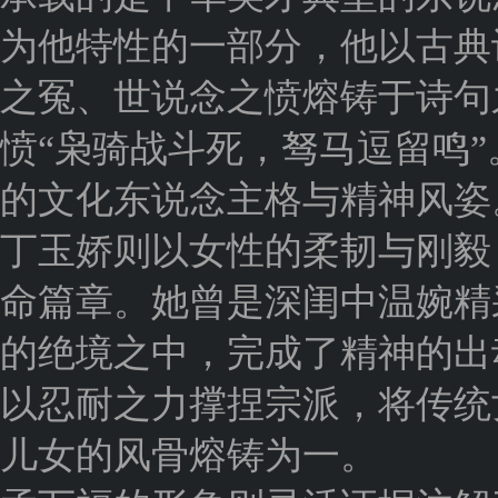
为他特性的一部分，他以古典
之冤、世说念之愤熔铸于诗句
愤“枭骑战斗死，驽马逗留鸣
的文化东说念主格与精神风姿
丁玉娇则以女性的柔韧与刚毅
命篇章。她曾是深闺中温婉精
的绝境之中，完成了精神的出
以忍耐之力撑捏宗派，将传统
儿女的风骨熔铸为一。