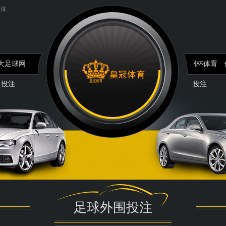
彩票足球竞彩外围软件_田亮晒女儿近照，12岁亮仔五官硬朗颜值达巅峰...
幸运快艇
大足球网
欧洲杯体育
投注
投注
足球外围投注