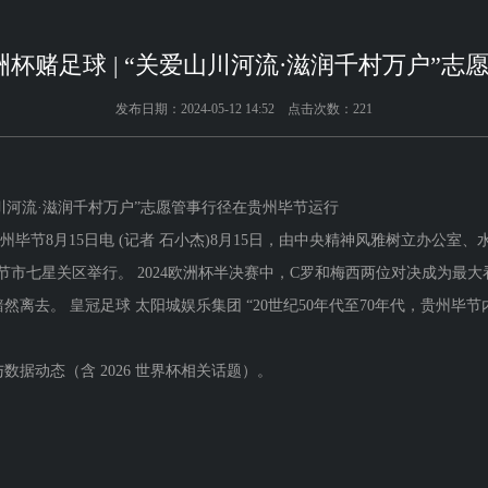
洲杯赌足球 | “关爱山川河流·滋润千村万户”
发布日期：2024-05-12 14:52 点击次数：221
山川河流·滋润千村万户”志愿管事行径在贵州毕节运行
州毕节8月15日电 (记者 石小杰)8月15日，由中央精神风雅树立办公室
节市七星关区举行。 2024欧洲杯半决赛中，C罗和梅西两位对决成为最
离去。 皇冠足球 太阳城娱乐集团 “20世纪50年代至70年代，贵州毕
据动态（含 2026 世界杯相关话题）。