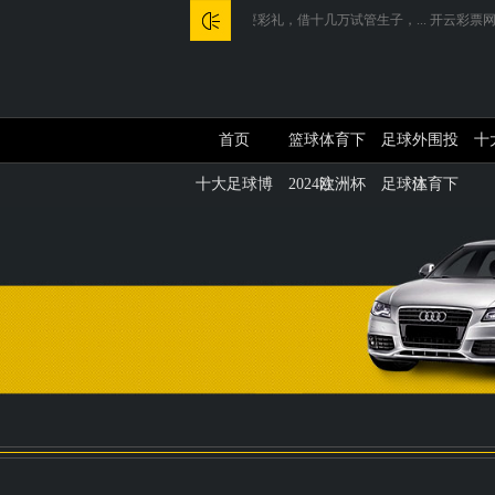
彩玩法大全_四川女子34岁远嫁安徽没要彩礼，借十几万试管生子，...
开云彩票网体育
首页
篮球体育下
足球外围投
十
十大足球博
2024欧洲杯
注
足球体育下
注
彩
足球下注
注