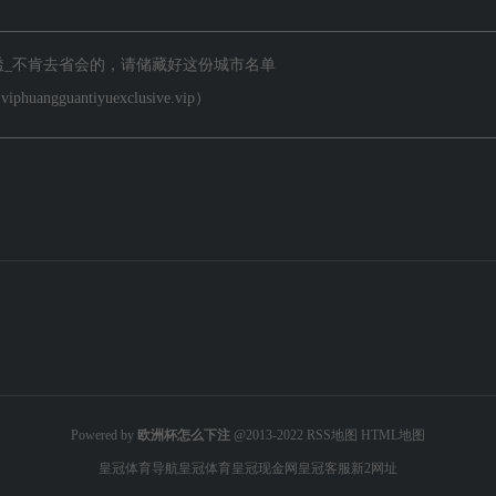
透_不肯去省会的，请储藏好这份城市名单
ngguantiyuexclusive.vip）
Powered by
欧洲杯怎么下注
@2013-2022
RSS地图
HTML地图
皇冠体育导航
皇冠体育
皇冠现金网
皇冠客服
新2网址