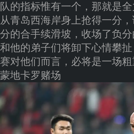
队的指标惟有一个，那就是全
从青岛西海岸身上抢得一分，
分的合手续滑坡，收场了负分
和他的弟子们将卸下心情攀扯
赛对他们而言，必将是一场粗
蒙地卡罗赌场