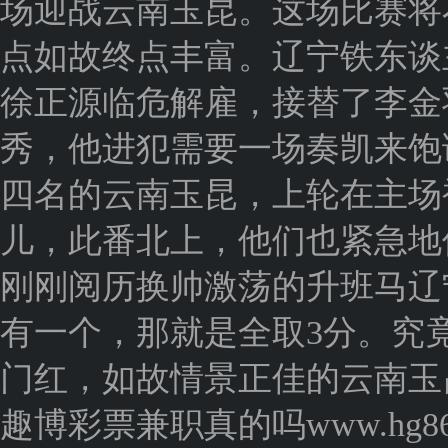
场迎战云南玉昆。这场比赛将
点如故终点丰富。辽宁铁东谈
徐正源临危解雇，接替了李金
秀，他进犯需要一场奏凯来饱
四名的云南玉昆，上轮在主场
儿，此番北上，他们也紧急地
刚刚阅历换帅激荡的升班马辽
有一个，那就是全取3分。究
门红，如故情景正佳的云南玉
趣博彩票兼职真的吗www.hg86a