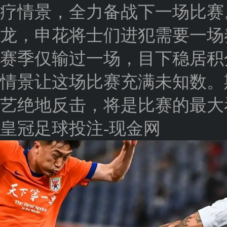
疗情景，全力备战下一场比赛
龙，申花将士们进犯需要一场
赛季仅输过一场，目下稳居积
情景让这场比赛充满未知数。
艺绝地反击，将是比赛的最大
皇冠足球投注-现金网