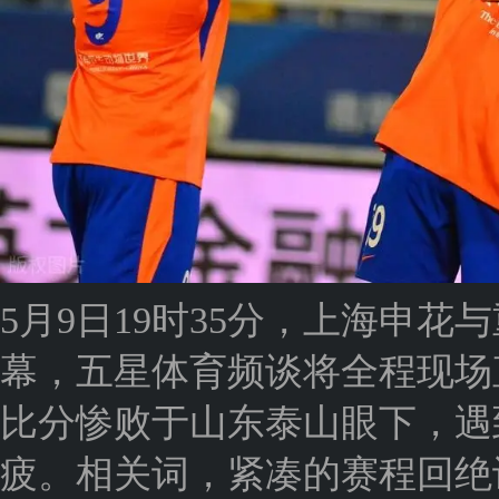
5月9日19时35分，上海申
幕，五星体育频谈将全程现场
比分惨败于山东泰山眼下，遇
疲。相关词，紧凑的赛程回绝