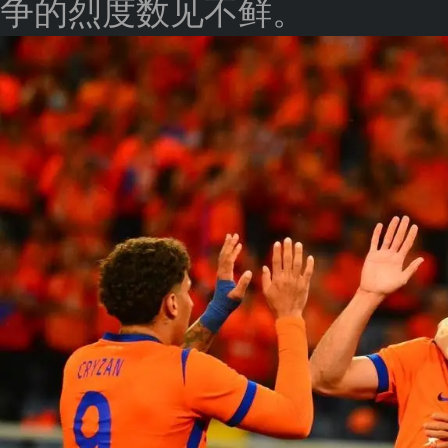
争的烈度数见不鲜。