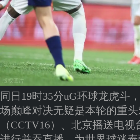
同日19时35分uG环球龙虎
场巅峰对决无疑是本轮的重头
（CCTV16）、北京播送电
进行并吞直播，为世界球迷奉