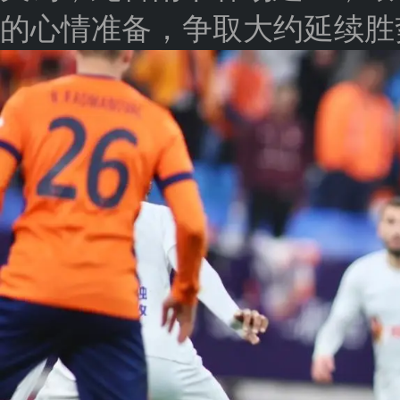
的心情准备，争取大约延续胜