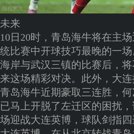
未来
10日20时，青岛海牛将在主
统比赛中开球技巧最晚的一场
海岸与武汉三镇的比赛后，将
来这场精彩对决。此外，大连
青岛海牛近期豪取三连胜，何
已马上开脱了左迁区的困扰，
场迎战大连英博，球队剑指四
大连英博，在从北京转战青岛